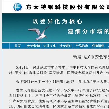
首页
走进特钢
企业文化
社会责任
产品信息
招商招标
民建武汉市委会常
5月21日，民建武汉市委会常委、华中科技大学国家治理
耗“双控”转“碳排放双控”适应情况、国际绿色壁垒应对及产
曾飞骏对孙永平一行的到来表示欢迎，并围绕辽宁方大集
在方大特钢企业文化展示馆，孙永平一行详细了解“党建
深耕特钢主业、践行社会责任给予肯定，称赞企业福利好、员
生产全流程管控、能源消耗及碳排放监测等智能化管理体系运
观，调研组成员实地领略厂区园林水系与绿植相映成趣的生态风