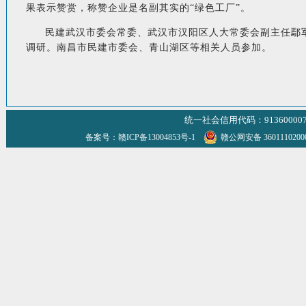
果表示赞赏，称赞企业是名副其实的“绿色工厂”。
民建武汉市委会常委、武汉市汉阳区人大常委会副主任鄢
调研。南昌市民建市委会、青山湖区等相关人员参加。
统一社会信用代码：9136000070
备案号：赣ICP备13004853号-1
赣公网安备 360111020