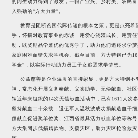
的内生动力得到了激发，一幅产业兴、乡村美、农民富
入强劲的“方大力量”。
教育是阻断贫困代际传递的根本之策，更是点亮希
手，怀揣对教育事业的赤诚，用爱心浇灌成长、用责任守
动，既奖励品学兼优的优秀学子，助力他们追逐求学梦
家庭困难而错失求学机会。截至目前，方大特钢已为18
学金”，以实际行动助力员工子女追逐求学梦想。
公益慈善是企业温度的直接彰显，更是方大特钢不
神，常态化开展义务奉献、义卖助学、无偿献血、社区
钢近年来组织的14次无偿献血活动中，已有1611人次
坚持献血二十余载；退伍军人温秋波成功捐献造血干细
偿献血促进奖单位奖、江西省最具活力献血单位等称号
方大集团步伐捐赠款物、支援灾区，助力灾区抢险救灾