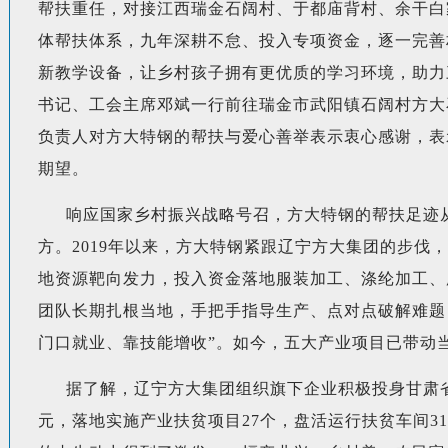
帮扶重任，对接江西瑞金石阔村、于都庙背村、余干白家
体帮扶体系，九年深耕不怠、投入专项资金，逐一完善
新教学设备，让乡村孩子拥有更优质的学习环境，助力三
书记、工会主席邓斌一行前往瑞金市武阳镇石阔村方大
负责人对方大特钢的帮扶与爱心善举表示衷心感谢，表
期望。
响应国家乡村振兴战略号召，方大特钢的帮扶足迹
方。2019年以来，方大特钢紧跟辽宁方大集团的步伐
地资源靶向发力，投入资金落地服装加工、涤纶加工、
团队长期扎根当地，手把手指导生产、点对点破解难题，
门口就业、靠技能增收”。如今，五大产业项目已带动当
据了解，辽宁方大集团组织旗下企业积极投身甘肃省
元，落地实施产业扶贫项目27个，盘活运行扶贫车间3