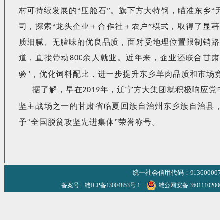
村可持续发展的
“压舱石”。
旗下
方大特钢
，
瞄准东乡
“
司，探索“龙头企业＋合作社＋农户”模式，取得了显
质细腻、无膻味的优良品质，面对受地理位置限制销路
道，直接带动
余人就业。近年来，企业还联合甘肃
800
验”，优化饲料配比，进一步提升东乡羊肉品质和市场
据了解，
早在
年，
辽宁
方大集团就积极响应党
2019
坚主战场之一的甘肃省临夏回族自治州东乡族自治县
予“全国脱贫攻坚先进集体”荣誉称号。
统一社会信用代码：9136000070
备案号：赣ICP备13004853号-1
赣公网安备 360111020