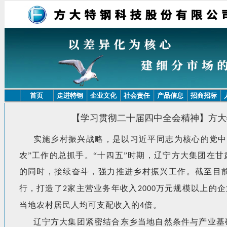
首页
走进特钢
企业文化
社会责任
产品信息
招商招标
【学习贯彻二十届四中全会精神】方大
实施乡村振兴战略，是以习近平同志为核心的党中
农”工作的总抓手。“十四五”时期，
辽宁
方大集团在甘
的同时，接续奋斗，强力推进乡村振兴工作。截至目
行，打造了
家主营业务年收入
万元规模以上的企
2
2000
当地农村居民人均可支配收入的
倍。
4
辽宁
方大集团紧密结合东乡当地自然条件与产业基