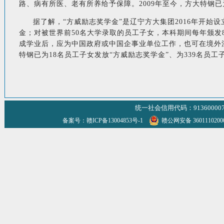
路、病有所医、老有所养给予保障。2009年至今，方大特钢已
据了解，“方威励志奖学金”是辽宁方大集团2016年开始
金；对被世界前50名大学录取的员工子女，本科期间每年颁发
成学业后，应为中国政府或中国企事业单位工作，也可在境外
特钢已为18名员工子女发放“方威励志奖学金”、为339名员工
统一社会信用代码：9136000070
备案号：赣ICP备13004853号-1
赣公网安备 360111020