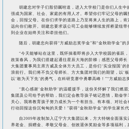
胡建忠对学子们殷切嘱咐道，进入大学校门是你们人生中
强成为国家、社会、家庭的有用人才。希望你们牢记父母的嘱
会，回报父母。在你们求学的道路上乃至将来人生的路上，肯
远向你们敞开。胡建忠要求该公司工会能够继续发挥桥梁纽带
到企业在始终关注和牵挂他们。
随后，胡建忠向获得“方威励志奖学金”和“金秋助学金”
“今天能够站在这里，既怀揣着即将步入大学校园的雀跃，
政策春风，为我们搭建起通往星辰大海的阶梯；感恩父母师长
大集团董事局主席方威及全体方大员工，是你们‘实业报国’的
浪前行。我们将不负父母师长、方大集团对我们的期望，以‘
以‘敢为天下先’的勇气，在科研竞赛中勇攀高峰！”“方威励
“衷心感谢‘金秋助学’的温暖援手，这份关怀解了我们燃
集团及公司给予的帮助，我们定会教导孩子铭记恩情，勤奋学
关心。我将教育孩子努力成长为一个有担当、有本领、对社会
行动回报这份沉甸甸的关爱！”获得“金秋助学金”的学生家长
自2009年改制加入辽宁方大集团以来，方大特钢全面落
养老金、捐赠金、孝敬父母金、创效退休奖励金等多项福利，